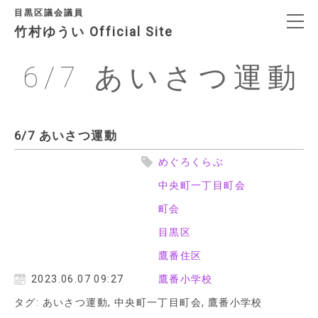
目黒区議会議員
竹村ゆうい Official Site
6/7 あいさつ運動
決意表明
プロフィール
6/7 あいさつ運動
めぐろくらぶ
政治信条・政策
中央町一丁目町会
町会
SNS
目黒区
日々の活動
鷹番住区
2023.06.07 09:27
鷹番小学校
アクセス
タグ:
あいさつ運動
,
中央町一丁目町会
,
鷹番小学校