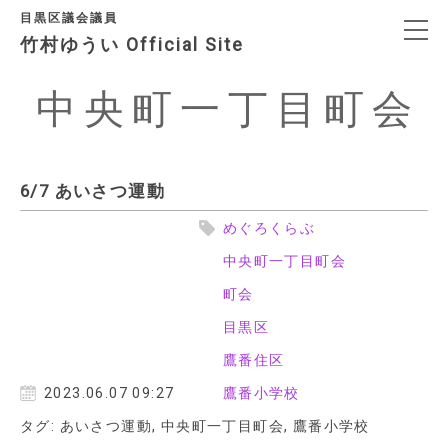
目黒区議会議員
竹村ゆうい Official Site
中央町一丁目町会
決意表明
プロフィール
6/7 あいさつ運動
めぐろくらぶ
政治信条・政策
中央町一丁目町会
町会
SNS
目黒区
日々の活動
鷹番住区
2023.06.07 09:27
鷹番小学校
アクセス
タグ:
あいさつ運動
,
中央町一丁目町会
,
鷹番小学校