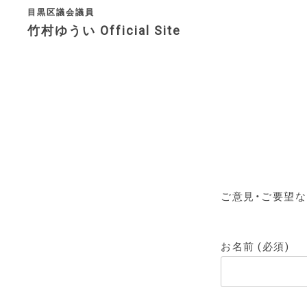
目黒区議会議員
竹村ゆうい Official Site
決意表明
プロフィ
アクセス
問い合わ
ご意見・ご要望
お名前 (必須)