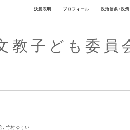
決意表明
プロフィール
政治信条・政策
ール
政治信条・政策
SNS
文教子ども委員
せ
会
,
竹村ゆうい