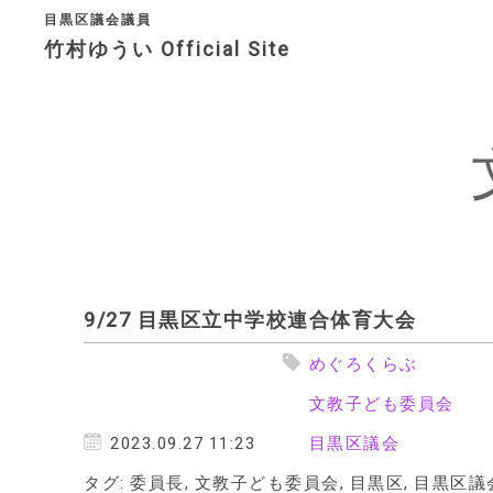
目黒区議会議員
竹村ゆうい Official Site
決意表明
プロフィ
アクセス
問い合わ
9/27 目黒区立中学校連合体育大会
めぐろくらぶ
文教子ども委員会
2023.09.27 11:23
目黒区議会
タグ:
委員長
,
文教子ども委員会
,
目黒区
,
目黒区議