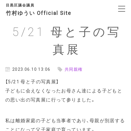
目黒区議会議員
竹村ゆうい Official Site
5/21 母と子の写
決意表明
真展
プロフィール
政治信条・政策
2023.06.10 13:06
共同親権
【5/21 母と子の写真展】
SNS
子どもに会えなくなったお母さん達による子どもと
の思い出の写真展に行って参りました。
日々の活動
私は離婚家庭の子ども当事者であり、母親が別居する
アクセス
ことになって父子家庭で育っています。