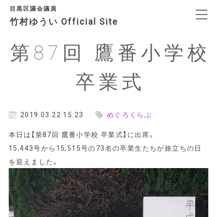
目黒区議会議員
竹村ゆうい Official Site
第87回 鷹番小学校
決意表明
卒業式
プロフィール
政治信条・政策
2019.03.22 15:23
めぐろくらぶ
本日は【第87回 鷹番小学校 卒業式】に出席。
SNS
15,443号から15,515号の73名の卒業生たちが旅立ちの日
を迎えました。
日々の活動
アクセス