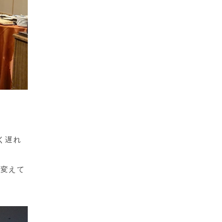
く遅れ
に変えて