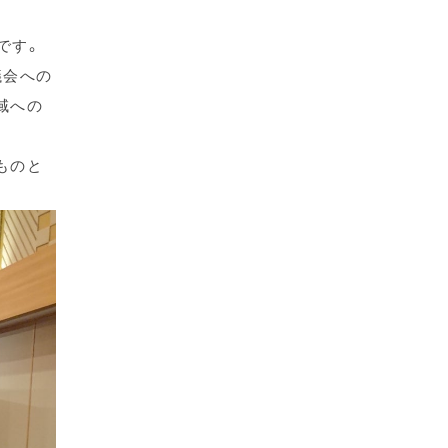
です。
議会への
域への
ものと