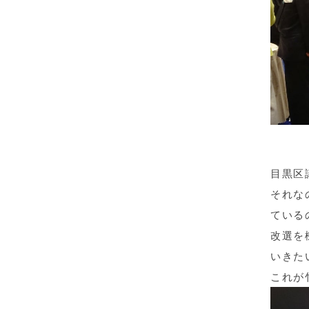
目黒区
それな
ている
改選を
いきた
これが