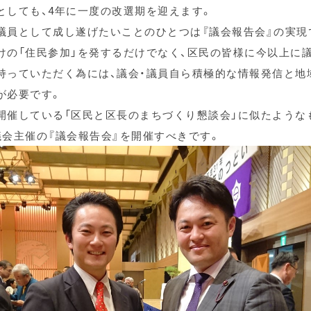
としても、4年に一度の改選期を迎えます。
議員として成し遂げたいことのひとつは『議会報告会』の実現
けの「住民参加」を発するだけでなく、区民の皆様に今以上に
持っていただく為には、議会・議員自ら積極的な情報発信と地
が必要です。
開催している「区民と区長のまちづくり懇談会」に似たような
議会主催の『議会報告会』を開催すべきです。