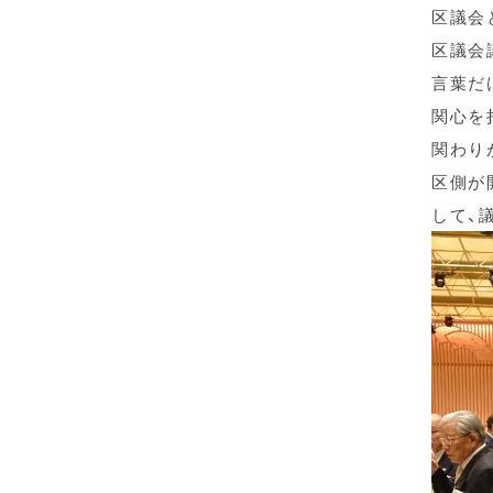
区議会
区議会
言葉だ
関心を
関わり
区側が
して、