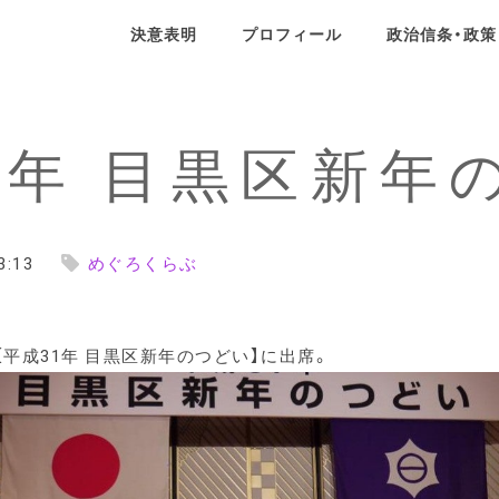
決意表明
プロフィール
政治信条・政策
ール
政治信条・政策
SNS
1年 目黒区新年
せ
3:13
めぐろくらぶ
【平成31年 目黒区新年のつどい】に出席。